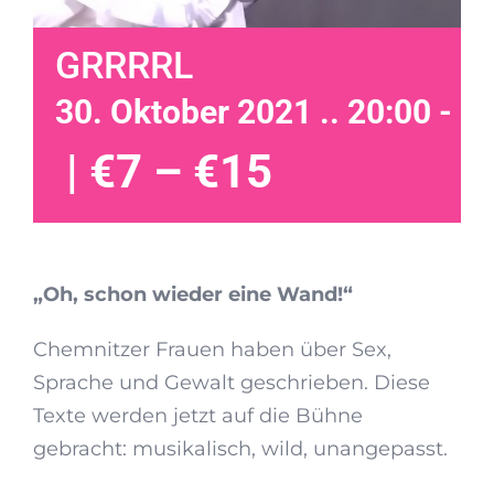
GRRRRL
30. Oktober 2021 .. 20:00
-
21
|
€7 – €15
„Oh, schon wieder eine Wand!“
Chemnitzer Frauen haben über Sex,
Sprache und Gewalt geschrieben. Diese
Texte werden jetzt auf die Bühne
gebracht: musikalisch, wild, unangepasst.