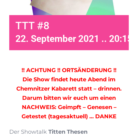
TTT #8
22. September 2021 .. 20:15
!! ACHTUNG !! ORTSÄNDERUNG !!
Die Show findet heute Abend im
Chemnitzer Kabarett statt – drinnen.
Darum bitten wir euch um einen
NACHWEIS: Geimpft – Genesen –
Getestet (tagesaktuell) … DANKE
Der Showtalk
Titten Thesen