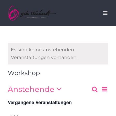
Zum
Inhalt
springen
Es sind keine anstehenden
Veranstaltungen vorhanden.
Workshop
Anstehende
Suche
Ver
Veran
Liste
Datum
Ans
Vergangene Veranstaltungen
Suche
wählen.
und
Nav