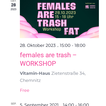
OKT.
28
2023
28. Oktober 2023 .. 15:00
-
18:00
females are trash –
WORKSHOP
Vitamin-Haus
Zietenstraße 34,
Chemnitz
Free
SEP.
5. September 2021 .. 14:00
-
16:00