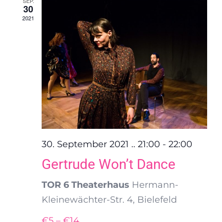
SEP.
30
Ansich
2021
Naviga
30. September 2021 .. 21:00
-
22:00
Gertrude Won’t Dance
TOR 6 Theaterhaus
Hermann-
Kleinewächter-Str. 4, Bielefeld
€5 – €14