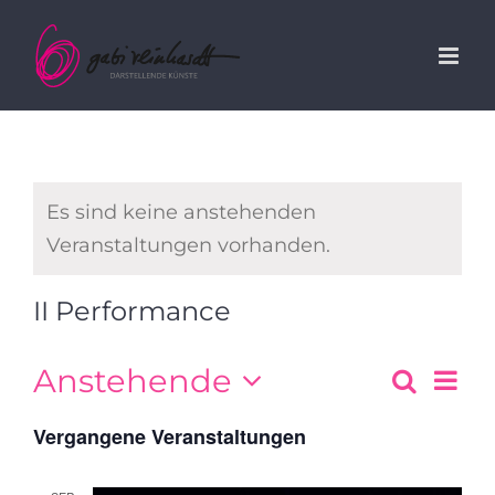
Zum
Inhalt
springen
Es sind keine anstehenden
Veranstaltungen vorhanden.
II Performance
Anstehende
Suche
Ver
Veran
Liste
Datum
Ans
Vergangene Veranstaltungen
Suche
wählen.
und
Nav